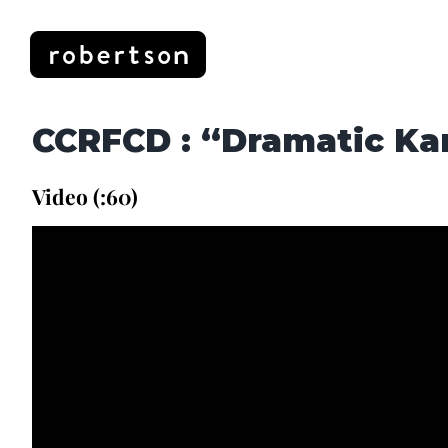
Skip
to
content
CCRFCD : “Dramatic K
Video (:60)